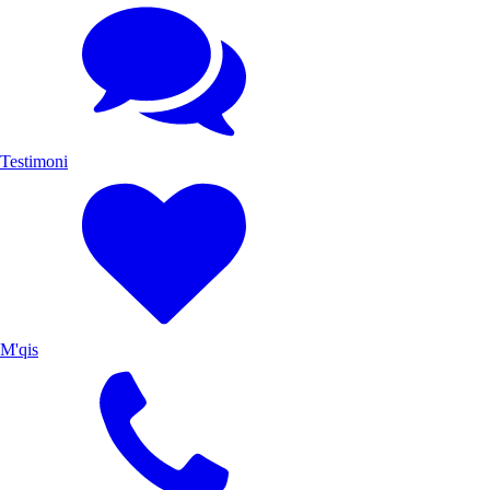
Testimoni
M'qis