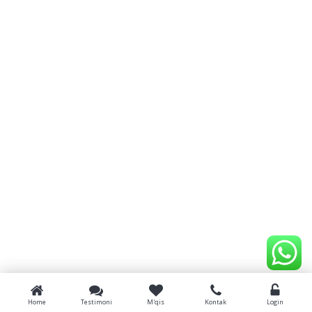
Home
Testimoni
M'qis
Kontak
Login