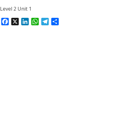
Level 2 Unit 1
Facebook
X
LinkedIn
WhatsApp
Telegram
Share