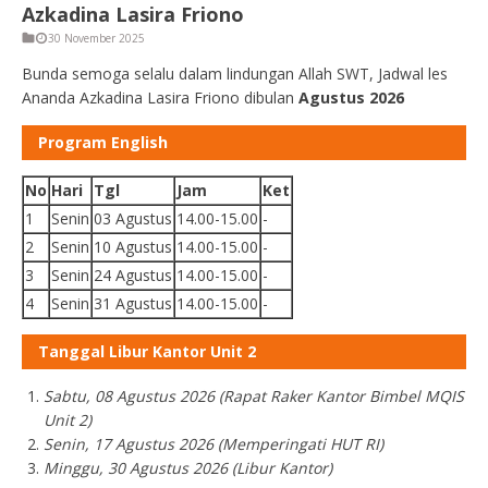
Azkadina Lasira Friono
30 November 2025
Bunda semoga selalu dalam lindungan Allah SWT, Jadwal les
Ananda Azkadina Lasira Friono dibulan
Agustus 2026
Program English
No
Hari
Tgl
Jam
Ket
1
Senin
03 Agustus
14.00-15.00
-
2
Senin
10 Agustus
14.00-15.00
-
3
Senin
24 Agustus
14.00-15.00
-
4
Senin
31 Agustus
14.00-15.00
-
Tanggal Libur Kantor Unit 2
Sabtu, 08 Agustus 2026 (Rapat Raker Kantor Bimbel MQIS
Unit 2)
Senin, 17 Agustus 2026 (Memperingati HUT RI)
Minggu, 30 Agustus 2026 (Libur Kantor)