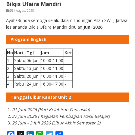
Bilqis Ufaira Mandiri
1 August 2025
Ayah/Bunda semoga selalu dalam lindungan Allah SWT, Jadwal
les ananda Bilqis Ufaira Mandiri dibulan
Juni 2026
Program English
No
Hari
Tgl
Jam
Ket
1
Sabtu
06 Juni
10.00-11.00
-
2
Sabtu
13 Juni
10.00-11.00
-
3
Sabtu
20 Juni
10.00-11.00
-
4
Rabu
24 Juni
16.00-17.00
-
Tanggal Libur Kantor Unit 2
01 Juni 2026 (Hari Kelahiran Pancasila)
27 Juni 2026 ( Kegiatan Pembagian Hasil Belajar)
29 Juni - 3 Juli 2026 (Libur Akhir Semester 2)
Facebook
X
LinkedIn
WhatsApp
Telegram
Share