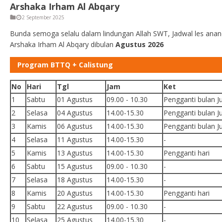
Arshaka Irham Al Abqary
2 September 2025
Bunda semoga selalu dalam lindungan Allah SWT, Jadwal les ana
Arshaka Irham Al Abqary dibulan
Agustus 2026
Program BTTQ + Calistung
No
Hari
Tgl
Jam
Ket
1
Sabtu
01 Agustus
09.00 - 10.30
Pengganti bulan Ju
2
Selasa
04 Agustus
14.00-15.30
Pengganti bulan Ju
3
Kamis
06 Agustus
14.00-15.30
Pengganti bulan Ju
4
Selasa
11 Agustus
14.00-15.30
-
5
Kamis
13 Agustus
14.00-15.30
Pengganti hari
6
Sabtu
15 Agustus
09.00 - 10.30
-
7
Selasa
18 Agustus
14.00-15.30
-
8
Kamis
20 Agustus
14.00-15.30
Pengganti hari
9
Sabtu
22 Agustus
09.00 - 10.30
-
10
Selasa
25 Agustus
14.00-15.30
-