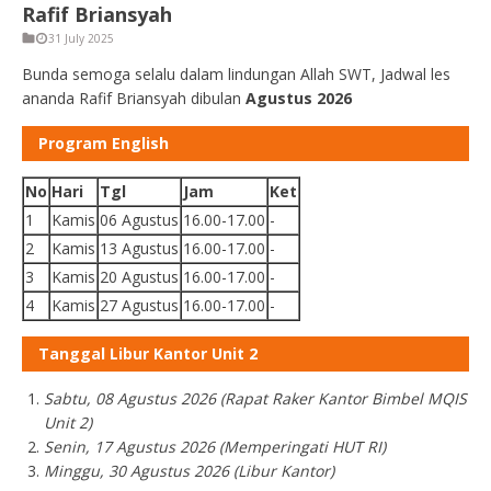
Rafif Briansyah
31 July 2025
Bunda semoga selalu dalam lindungan Allah SWT, Jadwal les
ananda Rafif Briansyah dibulan
Agustus 2026
Program English
No
Hari
Tgl
Jam
Ket
1
Kamis
06 Agustus
16.00-17.00
-
2
Kamis
13 Agustus
16.00-17.00
-
3
Kamis
20 Agustus
16.00-17.00
-
4
Kamis
27 Agustus
16.00-17.00
-
Tanggal Libur Kantor Unit 2
Sabtu, 08 Agustus 2026 (Rapat Raker Kantor Bimbel MQIS
Unit 2)
Senin, 17 Agustus 2026 (Memperingati HUT RI)
Minggu, 30 Agustus 2026 (Libur Kantor)