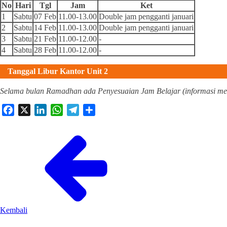
No
Hari
Tgl
Jam
Ket
1
Sabtu
07 Feb
11.00-13.00
Double jam pengganti januari
2
Sabtu
14 Feb
11.00-13.00
Double jam pengganti januari
3
Sabtu
21 Feb
11.00-12.00
-
4
Sabtu
28 Feb
11.00-12.00
-
Tanggal Libur Kantor Unit 2
Selama bulan Ramadhan ada Penyesuaian Jam Belajar (informasi me
Facebook
X
LinkedIn
WhatsApp
Telegram
Share
Kembali