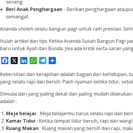
senang.
Beri Anak Penghargaan
- Berikan penghargaan ataupun
semangat.
Ananda sholeh selalu bangun pagi untuk raih prestasi. Seh
Itulah artikel dan tips Ketika Ananda Susah Bangun Pagi y
baru untuk Ayah dan Bunda. Jika ada kritik serta saran ya
Facebook
X
LinkedIn
WhatsApp
Telegram
Share
Kebersihan dan kerapihan adalah bagian dari kehidupan, 
yang selalu rapi dan bersih. Pasti nyaman ketika tidur, seb
Dimulai dari yang paling dekat dan paling mudah dilakuka
adalah :
Meja belajar
: Meja belajarmu harus selalu rapi dan be
Kamar Tidur
: Ketika tempat tidur bersih, rapi dan wang
Ruang Makan
: Ruang makan yang bersih dan rapi, mak