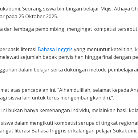
abumi. Seorang siswa bimbingan belajar Mqis, Athaya Ghaz
ar pada 25 Oktober 2025.
ga dan lembaga pembimbing, mengingat kompetisi tersebut d
berbasis literasi
Bahasa Inggris
yang menuntut ketelitian, 
melewati sejumlah babak penyisihan hingga final dengan pe
ungguhan dalam belajar serta dukungan metode pembelajara
t atas pencapaian ini. “Alhamdulillah, selamat kepada Ana
gi siswa lain untuk terus mengembangkan diri,”.
i bukan hanya kemenangan individu, melainkan hasil kolab
siswa dalam mengikuti kompetisi serupa di tingkat regional
ngat literasi Bahasa Inggris di kalangan pelajar Sukabumi.