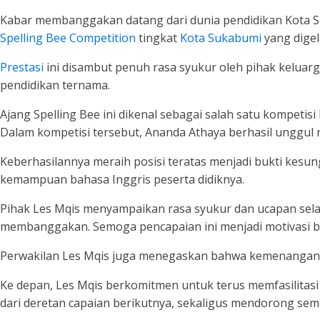
Kabar membanggakan datang dari dunia pendidikan Kota Suk
Spelling Bee Competition
tingkat
Kota Sukabumi
yang digel
Prestasi
ini disambut penuh rasa syukur oleh pihak keluar
pendidikan ternama.
Ajang Spelling Bee ini dikenal sebagai salah satu kompetisi 
Dalam kompetisi tersebut, Ananda Athaya berhasil unggul 
Keberhasilannya meraih posisi teratas menjadi bukti kes
kemampuan bahasa Inggris peserta didiknya.
Pihak Les Mqis menyampaikan rasa syukur dan ucapan selama
membanggakan. Semoga pencapaian ini menjadi motivasi ba
Perwakilan Les Mqis juga menegaskan bahwa kemenangan in
Ke depan, Les Mqis berkomitmen untuk terus memfasilitasi 
dari deretan capaian berikutnya, sekaligus mendorong sema