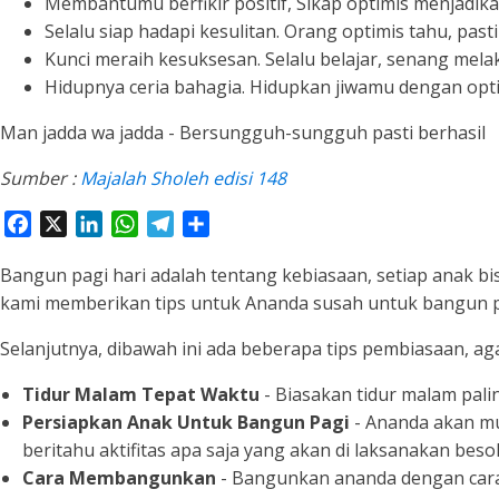
Membantumu berfikir positif, Sikap optimis menjadika
Selalu siap hadapi kesulitan. Orang optimis tahu, past
Kunci meraih kesuksesan. Selalu belajar, senang mel
Hidupnya ceria bahagia. Hidupkan jiwamu dengan optim
Man jadda wa jadda - Bersungguh-sungguh pasti berhasil
Sumber :
Majalah Sholeh edisi 148
Facebook
X
LinkedIn
WhatsApp
Telegram
Share
Bangun pagi hari adalah tentang kebiasaan, setiap anak bis
kami memberikan tips untuk Ananda susah untuk bangun 
Selanjutnya, dibawah ini ada beberapa tips pembiasaan, ag
Tidur Malam Tepat Waktu
- Biasakan tidur malam pal
Persiapkan Anak Untuk Bangun Pagi
- Ananda akan mu
beritahu aktifitas apa saja yang akan di laksanakan beso
Cara Membangunkan
- Bangunkan ananda dengan cara