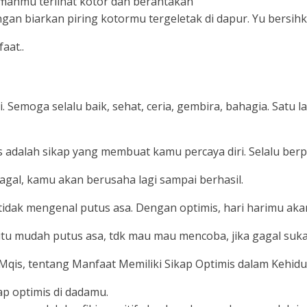
umahmu terlihat kotor dan berantakan
angan biarkan piring kotormu tergeletak di dapur. Yu bersihk
aat..
. Semoga selalu baik, sehat, ceria, gembira, bahagia. Satu l
s adalah sikap yang membuat kamu percaya diri. Selalu ber
gal, kamu akan berusaha lagi sampai berhasil.
idak mengenal putus asa. Dengan optimis, hari harimu ak
 itu mudah putus asa, tdk mau mau mencoba, jika gagal suk
 Mqis, tentang Manfaat Memiliki Sikap Optimis dalam Kehidu
ap optimis di dadamu.