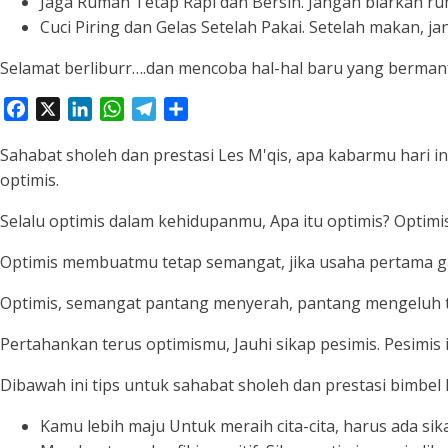
Jaga Rumah Tetap Rapi dan Bersih. Jangan biarkan r
Cuci Piring dan Gelas Setelah Pakai. Setelah makan, j
Selamat berliburr….dan mencoba hal-hal baru yang bermanf
Facebook
X
LinkedIn
WhatsApp
Telegram
Share
Sahabat sholeh dan prestasi Les M'qis, apa kabarmu hari ini
optimis.
Selalu optimis dalam kehidupanmu, Apa itu optimis? Optimi
Optimis membuatmu tetap semangat, jika usaha pertama ga
Optimis, semangat pantang menyerah, pantang mengeluh t
Pertahankan terus optimismu, Jauhi sikap pesimis. Pesimis
Dibawah ini tips untuk sahabat sholeh dan prestasi bimbel
Kamu lebih maju Untuk meraih cita-cita, harus ada sik