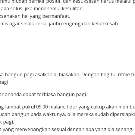
nmu mudah berfikir positif, dan kesuksesan harus melalui 
i ada solusi jika menenemui kesulitan
aksanakan hal yang bermanfaat.
is agar selalu ceria, jauhi cengeng dan keluhkesah
a bangun pagi asalkan di biasakan. Dengan begitu, ritme tu
pagi
ar ananda dapat terbiasa bangun pagi.
ing lambat pukul 09.00 malam, tidur yang cukup akan memb
dah bangun pada waktunya, bila mereka sudah dipersiapkan
k pagi.
 yang menyenangkan sesuai dengan apa yang dia senangi 